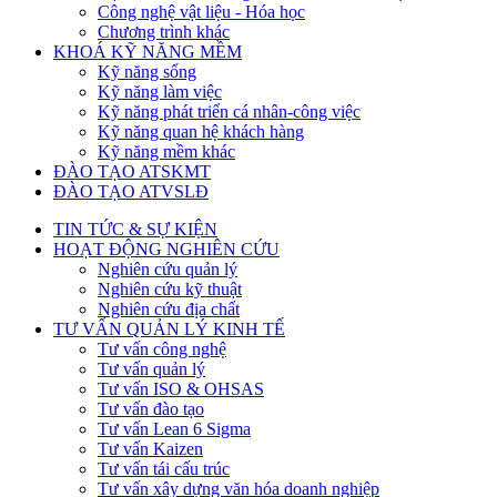
Công nghệ vật liệu - Hóa học
Chương trình khác
KHOÁ KỸ NĂNG MỀM
Kỹ năng sống
Kỹ năng làm việc
Kỹ năng phát triển cá nhân-công việc
Kỹ năng quan hệ khách hàng
Kỹ năng mềm khác
ĐÀO TẠO ATSKMT
ĐÀO TẠO ATVSLĐ
TIN TỨC & SỰ KIỆN
HOẠT ĐỘNG NGHIÊN CỨU
Nghiên cứu quản lý
Nghiên cứu kỹ thuật
Nghiên cứu địa chất
TƯ VẤN QUẢN LÝ KINH TẾ
Tư vấn công nghệ
Tư vấn quản lý
Tư vấn ISO & OHSAS
Tư vấn đào tạo
Tư vấn Lean 6 Sigma
Tư vấn Kaizen
Tư vấn tái cấu trúc
Tư vấn xây dựng văn hóa doanh nghiệp