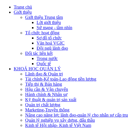
Trang chủ
Giới thiệu
Giới thiệu Trung tâm
Lời giới thiệu
Sứ mạng - tầm nhìn
Tổ chức hoạt động
Sơ đồ tổ chức
Văn hoá VGIC
Đội ngũ lãnh đạo
Đối tác liên kết
Trong nước
Quốc tế
KHOÁ HỌC QUẢN LÝ
Lãnh đạo & Quản trị
Tài chính-Kế toán-Lao động tiền lương
Tiếp thị & Bán hàng
Hậu cần & Vận chuyển
Hành chính & Nhân sự
Kỹ thuật & quản trị sản xuất
Quản trị chất lượng
Marketing-Truyền thông
Nâng cao năng lực lãnh đạo-quản lý cho nhân sự cấp tru
Quản lý nghiệp vụ xây dựng, đấu thầu
Kinh tế Hội nhập- Kinh tế Việt Nam