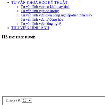
TƯ VẤN KHOA HỌC KỸ THUẬT
Tư vấn lĩnh vực cơ khí quay-tĩnh
Tư vấn lĩnh vực đo lường
Tư vấn lĩnh vực điện công nghiệp-điện nhà máy
Tư vấn lĩnh vực tự động hóa
Tư vấn lĩnh vực công nghệ
THƯ VIỆN HÌNH ẢNH
Hỗ trợ trực tuyến
Display #