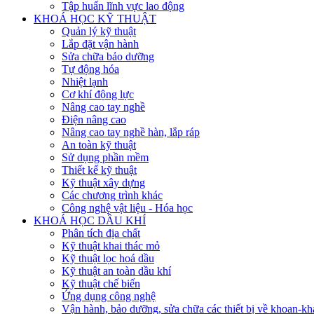
Tập huấn lĩnh vực lao động
KHOÁ HỌC KỸ THUẬT
Quản lý kỹ thuật
Lắp đặt vận hành
Sửa chữa bảo dưỡng
Tự động hóa
Nhiệt lạnh
Cơ khí động lực
Nâng cao tay nghề
Điện nâng cao
Nâng cao tay nghề hàn, lắp ráp
An toàn kỹ thuật
Sử dụng phần mềm
Thiết kế kỹ thuật
Kỹ thuật xây dựng
Các chương trình khác
Công nghệ vật liệu - Hóa học
KHOÁ HỌC DẦU KHÍ
Phân tích địa chất
Kỹ thuật khai thác mỏ
Kỹ thuật lọc hoá dầu
Kỹ thuật an toàn dầu khí
Kỹ thuật chế biến
Ứng dụng công nghệ
Vận hành, bảo dưỡng, sửa chữa các thiết bị về khoan-khai