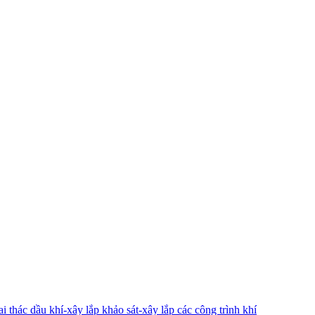
 thác dầu khí-xây lắp khảo sát-xây lắp các công trình khí