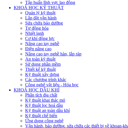
Tập huấn lĩnh vực lao động
KHOÁ HỌC KỸ THUẬT
Quản lý kỹ thuật
Lắp đặt vận hành
Sửa chữa bảo dưỡng
Tự động hóa
Nhiệt lạnh
Cơ khí động lực
Nâng cao tay nghề
Điện nâng cao
Nâng cao tay nghề hàn, lắp ráp
An toàn kỹ thuật
Sử dụng phần mềm
Thiết kế kỹ thuật
Kỹ thuật xây dựng
Các chương trình khác
Công nghệ vật liệu - Hóa học
KHOÁ HỌC DẦU KHÍ
Phân tích địa chất
Kỹ thuật khai thác mỏ
Kỹ thuật lọc hoá dầu
Kỹ thuật an toàn dầu khí
Kỹ thuật chế biến
Ứng dụng công nghệ
Vận hành, bảo dưỡng, sửa chữa các thiết bị về khoan-khai