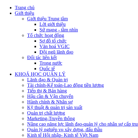
Trang chủ
Giới thiệu
Giới thiệu Trung tâm
Lời giới thiệu
Sứ mạng - tầm nhìn
Tổ chức hoạt động
Sơ đồ tổ chức
Văn hoá VGIC
Đội ngũ lãnh đạo
Đối tác liên kết
Trong nước
Quốc tế
KHOÁ HỌC QUẢN LÝ
Lãnh đạo & Quản trị
Tài chính-Kế toán-Lao động tiền lương
Tiếp thị & Bán hàng
Hậu cần & Vận chuyển
Hành chính & Nhân sự
Kỹ thuật & quản trị sản xuất
Quản trị chất lượng
Marketing-Truyền thông
Nâng cao năng lực lãnh đạo-quản lý cho nhân sự cấp tru
Quản lý nghiệp vụ xây dựng, đấu thầu
Kinh tế Hội nhập- Kinh tế Việt Nam