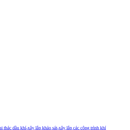
 thác dầu khí-xây lắp khảo sát-xây lắp các công trình khí