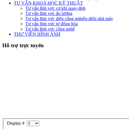
TƯ VẤN KHOA HỌC KỸ THUẬT
Tư vấn lĩnh vực cơ khí quay-tĩnh
Tư vấn lĩnh vực đo lường
Tư vấn lĩnh vực điện công nghiệp-điện nhà máy
Tư vấn lĩnh vực tự động hóa
Tư vấn lĩnh vực công nghệ
THƯ VIỆN HÌNH ẢNH
Hỗ trợ trực tuyến
Display #