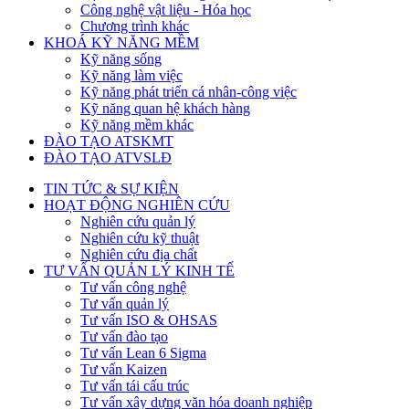
Công nghệ vật liệu - Hóa học
Chương trình khác
KHOÁ KỸ NĂNG MỀM
Kỹ năng sống
Kỹ năng làm việc
Kỹ năng phát triển cá nhân-công việc
Kỹ năng quan hệ khách hàng
Kỹ năng mềm khác
ĐÀO TẠO ATSKMT
ĐÀO TẠO ATVSLĐ
TIN TỨC & SỰ KIỆN
HOẠT ĐỘNG NGHIÊN CỨU
Nghiên cứu quản lý
Nghiên cứu kỹ thuật
Nghiên cứu địa chất
TƯ VẤN QUẢN LÝ KINH TẾ
Tư vấn công nghệ
Tư vấn quản lý
Tư vấn ISO & OHSAS
Tư vấn đào tạo
Tư vấn Lean 6 Sigma
Tư vấn Kaizen
Tư vấn tái cấu trúc
Tư vấn xây dựng văn hóa doanh nghiệp