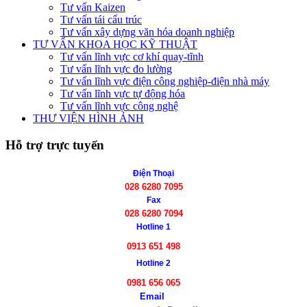
Tư vấn Kaizen
Tư vấn tái cấu trúc
Tư vấn xây dựng văn hóa doanh nghiệp
TƯ VẤN KHOA HỌC KỸ THUẬT
Tư vấn lĩnh vực cơ khí quay-tĩnh
Tư vấn lĩnh vực đo lường
Tư vấn lĩnh vực điện công nghiệp-điện nhà máy
Tư vấn lĩnh vực tự động hóa
Tư vấn lĩnh vực công nghệ
THƯ VIỆN HÌNH ẢNH
Hỗ trợ trực tuyến
Điện Thoại
028 6280 7095
Fax
028 6280 7094
Hotline 1
0913 651 498
Hotline 2
0981 656 065
Email