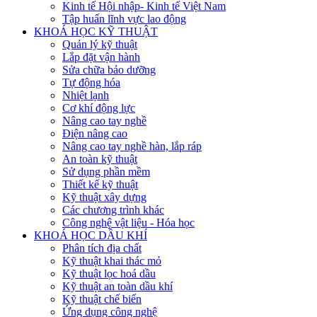
Kinh tế Hội nhập- Kinh tế Việt Nam
Tập huấn lĩnh vực lao động
KHOÁ HỌC KỸ THUẬT
Quản lý kỹ thuật
Lắp đặt vận hành
Sửa chữa bảo dưỡng
Tự động hóa
Nhiệt lạnh
Cơ khí động lực
Nâng cao tay nghề
Điện nâng cao
Nâng cao tay nghề hàn, lắp ráp
An toàn kỹ thuật
Sử dụng phần mềm
Thiết kế kỹ thuật
Kỹ thuật xây dựng
Các chương trình khác
Công nghệ vật liệu - Hóa học
KHOÁ HỌC DẦU KHÍ
Phân tích địa chất
Kỹ thuật khai thác mỏ
Kỹ thuật lọc hoá dầu
Kỹ thuật an toàn dầu khí
Kỹ thuật chế biến
Ứng dụng công nghệ