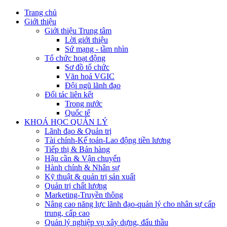
Trang chủ
Giới thiệu
Giới thiệu Trung tâm
Lời giới thiệu
Sứ mạng - tầm nhìn
Tổ chức hoạt động
Sơ đồ tổ chức
Văn hoá VGIC
Đội ngũ lãnh đạo
Đối tác liên kết
Trong nước
Quốc tế
KHOÁ HỌC QUẢN LÝ
Lãnh đạo & Quản trị
Tài chính-Kế toán-Lao động tiền lương
Tiếp thị & Bán hàng
Hậu cần & Vận chuyển
Hành chính & Nhân sự
Kỹ thuật & quản trị sản xuất
Quản trị chất lượng
Marketing-Truyền thông
Nâng cao năng lực lãnh đạo-quản lý cho nhân sự cấp
trung, cấp cao
Quản lý nghiệp vụ xây dựng, đấu thầu