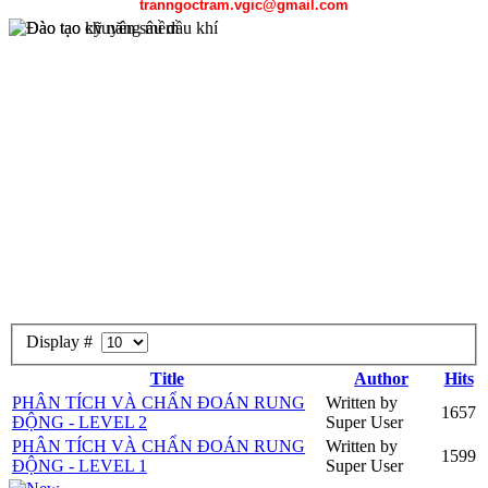
tranngoctram.vgic@gmail.com
Display #
Chương trình đào tạo chuyên sâu dầu khí được sự hỗ trợ của Petros
Đại học mỏ địa chất Hà Nội, Đại học Bách khoa Hà Nội, Đại học
Title
Author
Hits
gồm công tác thăm dò địa chất, kỹ thuật khai thác dầu khí, kỹ thuật 
PHÂN TÍCH VÀ CHẨN ĐOÁN RUNG
Written by
1657
ĐỘNG - LEVEL 2
Super User
PHÂN TÍCH VÀ CHẨN ĐOÁN RUNG
Written by
1599
ĐỘNG - LEVEL 1
Super User