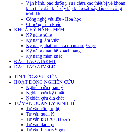
Vận hành, bảo dưỡng, sửa chữa các thiết bị về khoan-
khai thác dầu khí-xây lắp khảo sát-xây lắp các công
trình khí
Công nghệ vật liệu - Hóa học
Chương trình khác
KHOÁ KỸ NĂNG MỀM
Kỹ năng sống
Kỹ năng làm việc
Kỹ năng phát triển cá nhân-công việc
Kỹ năng quan hệ khách hàng
Kỹ năng mềm khác
ĐÀO TẠO ATSKMT
ĐÀO TẠO ATVSLĐ
TIN TỨC & SỰ KIỆN
HOẠT ĐỘNG NGHIÊN CỨU
Nghiên cứu quản lý
Nghiên cứu kỹ thuật
Nghiên cứu địa chất
TƯ VẤN QUẢN LÝ KINH TẾ
Tư vấn công nghệ
Tư vấn quản lý
Tư vấn ISO & OHSAS
Tư vấn đào tạo
Tư vấn Lean 6 Sigma