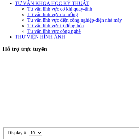
TƯ VẤN KHOA HỌC KỸ THUẬT
Tư vấn lĩnh vực cơ khí quay-tĩnh
Tư vấn lĩnh vực đo lường
Tư vấn lĩnh vực điện công nghiệp-điện nhà máy
Tư vấn lĩnh vực tự động hóa
Tư vấn lĩnh vực công nghệ
THƯ VIỆN HÌNH ẢNH
Hỗ trợ trực tuyến
Display #