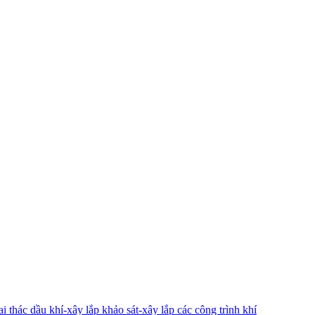
 thác dầu khí-xây lắp khảo sát-xây lắp các công trình khí