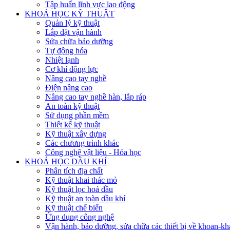
Tập huấn lĩnh vực lao động
KHOÁ HỌC KỸ THUẬT
Quản lý kỹ thuật
Lắp đặt vận hành
Sửa chữa bảo dưỡng
Tự động hóa
Nhiệt lạnh
Cơ khí động lực
Nâng cao tay nghề
Điện nâng cao
Nâng cao tay nghề hàn, lắp ráp
An toàn kỹ thuật
Sử dụng phần mềm
Thiết kế kỹ thuật
Kỹ thuật xây dựng
Các chương trình khác
Công nghệ vật liệu - Hóa học
KHOÁ HỌC DẦU KHÍ
Phân tích địa chất
Kỹ thuật khai thác mỏ
Kỹ thuật lọc hoá dầu
Kỹ thuật an toàn dầu khí
Kỹ thuật chế biến
Ứng dụng công nghệ
Vận hành, bảo dưỡng, sửa chữa các thiết bị về khoan-khai