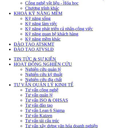
Công nghệ vật liệu - Hóa học
Chương trình khác
KHOÁ KỸ NĂNG MỀM
Kỹ năng sống
Kỹ năng làm việc
Kỹ năng phát triển cá nhân-công việc
Kỹ năng quan hệ khách hàng
Kỹ năng mềm khác
ĐÀO TẠO ATSKMT
ĐÀO TẠO ATVSLĐ
TIN TỨC & SỰ KIỆN
HOẠT ĐỘNG NGHIÊN CỨU
Nghiên cứu quản lý
Nghiên cứu kỹ thuật
Nghiên cứu địa chất
TƯ VẤN QUẢN LÝ KINH TẾ
Tư vấn công nghệ
Tư vấn quản lý
Tư vấn ISO & OHSAS
Tư vấn đào tạo
Tư vấn Lean 6 Sigma
Tư vấn Kaizen
Tư vấn tái cấu trúc
Tư vấn xây dựng văn hóa doanh nghiệp