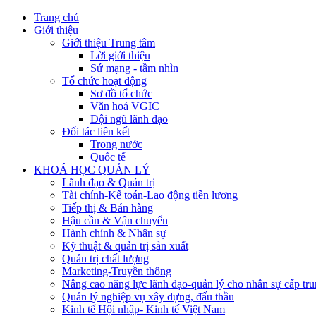
Trang chủ
Giới thiệu
Giới thiệu Trung tâm
Lời giới thiệu
Sứ mạng - tầm nhìn
Tổ chức hoạt động
Sơ đồ tổ chức
Văn hoá VGIC
Đội ngũ lãnh đạo
Đối tác liên kết
Trong nước
Quốc tế
KHOÁ HỌC QUẢN LÝ
Lãnh đạo & Quản trị
Tài chính-Kế toán-Lao động tiền lương
Tiếp thị & Bán hàng
Hậu cần & Vận chuyển
Hành chính & Nhân sự
Kỹ thuật & quản trị sản xuất
Quản trị chất lượng
Marketing-Truyền thông
Nâng cao năng lực lãnh đạo-quản lý cho nhân sự cấp tru
Quản lý nghiệp vụ xây dựng, đấu thầu
Kinh tế Hội nhập- Kinh tế Việt Nam