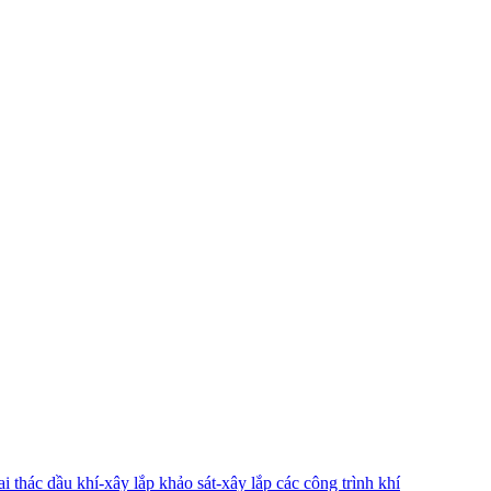
 thác dầu khí-xây lắp khảo sát-xây lắp các công trình khí