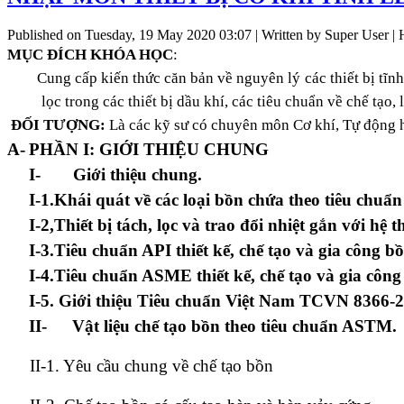
Published on Tuesday, 19 May 2020 03:07
|
Written by Super User
| 
MỤC ĐÍCH KHÓA HỌC
:
Cung cấp kiến thức căn bản về
nguyên lý các thiết bị tĩ
lọc trong các thiết bị dầu khí, các tiêu chuẩn về chế tạo
ĐỐI TƯỢNG:
Là các kỹ sư có chuyên môn Cơ khí, Tự động 
A-
PHẦN I: GIỚI THIỆU CHUNG
I-
Giới thiệu chung.
I-1.Khái quát về các loại bồn chứa theo tiêu chuẩ
I-2,Thiết bị tách, lọc và trao đổi nhiệt gắn với h
I-3.Tiêu chuẩn API thiết kế, chế tạo và gia công bồ
I-4.Tiêu chuẩn ASME thiết kế, chế tạo và gia công
I-5. Giới thiệu Tiêu chuẩn Việt Nam TCVN 8366-201
II-
Vật liệu chế tạo bồn theo tiêu chuẩn ASTM.
II-1. Yêu cầu chung về chế tạo bồn