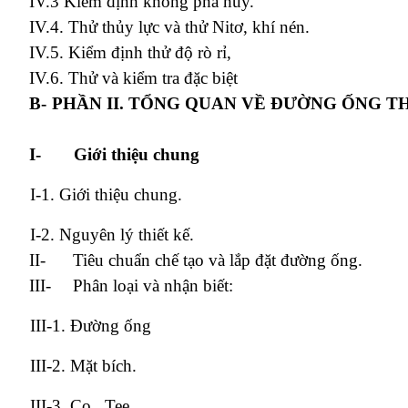
IV.3 Kiểm định không phá hủy.
IV.4. Thử thủy lực và thử Nitơ, khí nén.
IV.5. Kiểm định thử độ rò rỉ,
IV.6. Thử và kiểm tra đặc biệt
B-
PHẦN II. TỔNG QUAN VỀ ĐƯỜNG ỐNG TH
I-
Giới thiệu chung
I-1. Giới thiệu chung.
I-2. Nguyên lý thiết kế.
II-
Tiêu chuẩn chế tạo và lắp đặt đường ống.
III-
Phân loại và nhận biết:
III-1. Đường ống
III-2. Mặt bích.
III-3. Co , Tee.