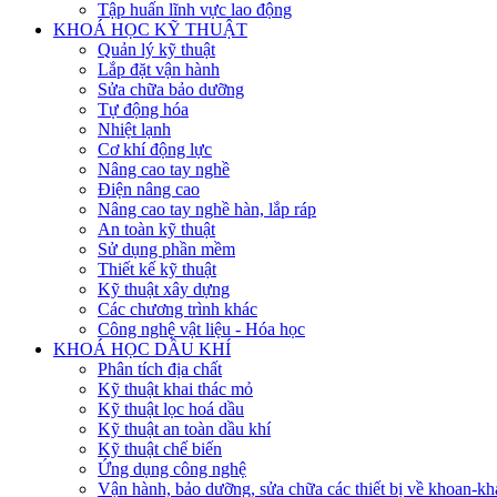
Tập huấn lĩnh vực lao động
KHOÁ HỌC KỸ THUẬT
Quản lý kỹ thuật
Lắp đặt vận hành
Sửa chữa bảo dưỡng
Tự động hóa
Nhiệt lạnh
Cơ khí động lực
Nâng cao tay nghề
Điện nâng cao
Nâng cao tay nghề hàn, lắp ráp
An toàn kỹ thuật
Sử dụng phần mềm
Thiết kế kỹ thuật
Kỹ thuật xây dựng
Các chương trình khác
Công nghệ vật liệu - Hóa học
KHOÁ HỌC DẦU KHÍ
Phân tích địa chất
Kỹ thuật khai thác mỏ
Kỹ thuật lọc hoá dầu
Kỹ thuật an toàn dầu khí
Kỹ thuật chế biến
Ứng dụng công nghệ
Vận hành, bảo dưỡng, sửa chữa các thiết bị về khoan-khai